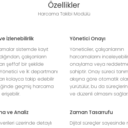
Özellikler
Harcama Takibi Modülü
ve İzlenebilirlik
Yönetici Onayı
malar sistemde kayıt
Yöneticiler, çalışanlarının
ndığından, çalışanların
harcamalarını inceleyebili
ı şeffaf bir şekilde
onaylama veya reddetme 
r. Yönetici ve İK departmanı
sahiptir. Onay süreci tanı
rı kolayca takip edebilir
akışına göre otomatik ola
tiğinde geçmiş harcama
yürütülür, bu da süreçlerin
erişebilir.
ve düzenli olmasını sağlar
a ve Analiz
Zaman Tasarrufu
rileri üzerinde detaylı
Dijital süreçler sayesind