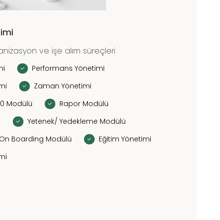
imi
ganizasyon ve işe alım süreçleri
mi
Performans Yönetimi
imi
Zaman Yönetimi
60 Modülü
Rapor Modülü
ü
Yetenek/ Yedekleme Modülü
/On Boarding Modülü
Eğitim Yönetimi
imi