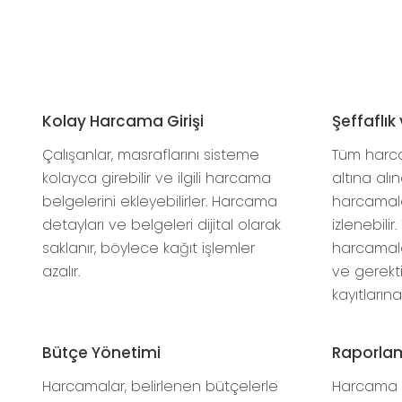
Kolay Harcama Girişi
Şeffaflık 
Çalışanlar, masraflarını sisteme
Tüm harca
kolayca girebilir ve ilgili harcama
altına alı
belgelerini ekleyebilirler. Harcama
harcamalar
detayları ve belgeleri dijital olarak
izlenebili
saklanır, böylece kağıt işlemler
harcamala
azalır.
ve gerek
kayıtlarına 
Bütçe Yönetimi
Raporlam
Harcamalar, belirlenen bütçelerle
Harcama ve