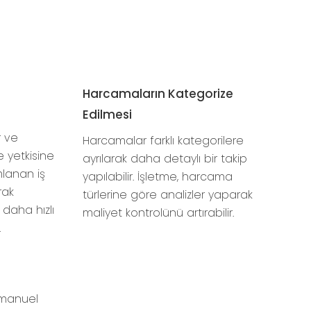
Harcamaların Kategorize
Edilmesi
r ve
Harcamalar farklı kategorilere
yetkisine
ayrılarak daha detaylı bir takip
mlanan iş
yapılabilir. İşletme, harcama
rak
türlerine göre analizler yaparak
 daha hızlı
maliyet kontrolünü artırabilir.
.
e manuel