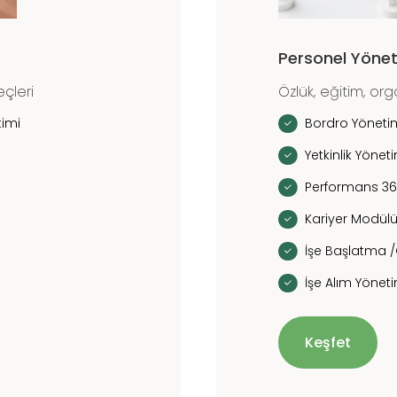
Personel Yönet
eçleri
Özlük, eğitim, or
imi
Bordro Yöneti
Yetkinlik Yönet
Performans 3
Kariyer Modül
İşe Başlatma 
İşe Alım Yönet
Keşfet