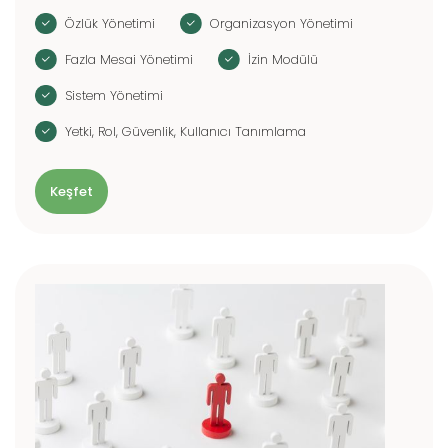
Özlük Yönetimi
Organizasyon Yönetimi
Fazla Mesai Yönetimi
İzin Modülü
Sistem Yönetimi
Yetki, Rol, Güvenlik, Kullanıcı Tanımlama
Keşfet