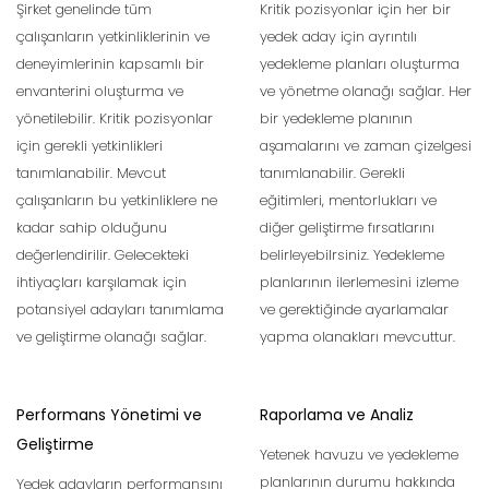
Şirket genelinde tüm
Kritik pozisyonlar için her bir
çalışanların yetkinliklerinin ve
yedek aday için ayrıntılı
deneyimlerinin kapsamlı bir
yedekleme planları oluşturma
envanterini oluşturma ve
ve yönetme olanağı sağlar. Her
yönetilebilir. Kritik pozisyonlar
bir yedekleme planının
için gerekli yetkinlikleri
aşamalarını ve zaman çizelgesi
tanımlanabilir. Mevcut
tanımlanabilir. Gerekli
çalışanların bu yetkinliklere ne
eğitimleri, mentorlukları ve
kadar sahip olduğunu
diğer geliştirme fırsatlarını
değerlendirilir. Gelecekteki
belirleyebilrsiniz. Yedekleme
ihtiyaçları karşılamak için
planlarının ilerlemesini izleme
potansiyel adayları tanımlama
ve gerektiğinde ayarlamalar
ve geliştirme olanağı sağlar.
yapma olanakları mevcuttur.
Performans Yönetimi ve
Raporlama ve Analiz
Geliştirme
Yetenek havuzu ve yedekleme
planlarının durumu hakkında
Yedek adayların performansını