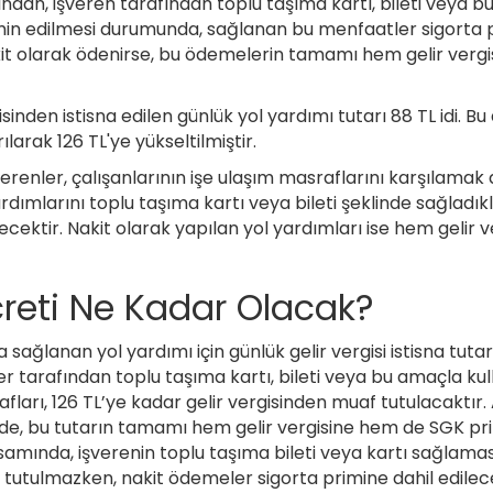
ından, işveren tarafından toplu taşıma kartı, bileti veya b
in edilmesi durumunda, sağlanan bu menfaatler sigorta pr
kit olarak ödenirse, bu ödemelerin tamamı hem gelir verg
gisinden istisna edilen günlük yol yardımı tutarı 88 TL idi. 
rılarak 126 TL'ye yükseltilmiştir.
verenler, çalışanlarının işe ulaşım masraflarını karşılamak
rdımlarını toplu taşıma kartı veya bileti şeklinde sağladıkl
lecektir. Nakit olarak yapılan yol yardımları ise hem gelir
creti Ne Kadar Olacak?
 sağlanan yol yardımı için günlük gelir vergisi istisna tutar
ler tarafından toplu taşıma kartı, bileti veya bu amaçla ku
afları, 126 TL’ye kadar gelir vergisinden muaf tutulacaktır.
de, bu tutarın tamamı hem gelir vergisine hem de SGK pri
samında, işverenin toplu taşıma bileti veya kartı sağlam
tutulmazken, nakit ödemeler sigorta primine dahil edilece