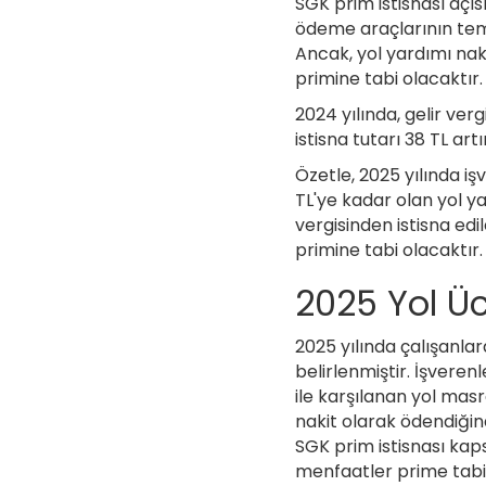
SGK prim istisnası açıs
ödeme araçlarının tem
Ancak, yol yardımı na
primine tabi olacaktır.
2024 yılında, gelir ver
istisna tutarı 38 TL artı
Özetle, 2025 yılında iş
TL'ye kadar olan yol ya
vergisinden istisna edi
primine tabi olacaktır.
2025 Yol Ü
2025 yılında çalışanlara
belirlenmiştir. İşveren
ile karşılanan yol masr
nakit olarak ödendiğin
SGK prim istisnası kap
menfaatler prime tabi 