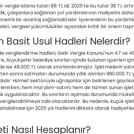
r vergisi istisna tutarı 88 TL idi. 2025’te bu tutar 38 TL artı
iklik, çalışanlara sağlanan yol yardımlarının maliyetini da
 önemli bir avantaj sağlamaktadır. İşverenlerin bu yardıml
leri, vergisel yükümlülükler açısından kritik bir önem taşı
in Basit Usul Hadleri Nelerdir?
lde vergilendirme hadleri, Gelir Vergisi Kanunu'nun 47 ve 
e, büyükşehir belediye sınırları içinde bulunan işyerleri için 
e ise 48.000 TL olarak sınırlandırılmıştır. İşletmelerin satın
kten sonra satmaları durumunda yıllık alımları 990.000 TL’yi,
ıdır. Hizmet sektörüyle uğraşanlar için belirlenen gayrisafi 
rlenirken, hem mal alım-satımı hem de hizmet sunan işlet
rak uygulanacaktır. Bu sınırların aşılması durumunda mükell
ergilendirilmeye tabi olacaklardır. Bu nedenle, küçük işle
nabilmesi için 2025 yılı hadlerini dikkate alarak faaliyetle
i Nasıl Hesaplanır?