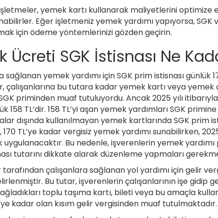
 işletmeler, yemek kartı kullanarak maliyetlerini optimize e
abilirler. Eğer işletmeniz yemek yardımı yapıyorsa, SGK v
nmak için ödeme yöntemlerinizi gözden geçirin.
 Ücreti SGK İstisnası Ne Kad
ra sağlanan yemek yardımı için SGK prim istisnası günlük 1
ler, çalışanlarına bu tutara kadar yemek kartı veya yemek 
SGK priminden muaf tutuluyordu. Ancak 2025 yılı itibarıy
lük 158 TL’dir. 158 TL’yi aşan yemek yardımları SGK primine
ar dışında kullanılmayan yemek kartlarında SGK prim isti
, 170 TL’ye kadar vergisiz yemek yardımı sunabilirken, 2025
 uygulanacaktır. Bu nedenle, işverenlerin yemek yardımı
isnası tutarını dikkate alarak düzenleme yapmaları gerekm
 tarafından çalışanlara sağlanan yol yardımı için gelir vergi
lirlenmiştir. Bu tutar, işverenlerin çalışanlarının işe gidip
ğladıkları toplu taşıma kartı, bileti veya bu amaçla kull
TL'ye kadar olan kısım gelir vergisinden muaf tutulmaktadır