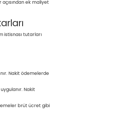
er açısından ek maliyet
arları
m istisnası tutarları
anır. Nakit ödemelerde
uygulanır. Nakit
ödemeler brüt ücret gibi