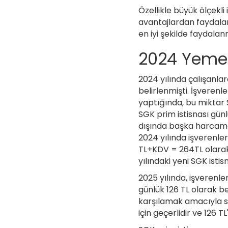
Özellikle büyük ölçekli
avantajlardan faydalan
en iyi şekilde faydala
2024 Yemek
2024 yılında çalışanla
belirlenmişti. İşveren
yaptığında, bu miktar 
SGK prim istisnası gün
dışında başka harcamal
2024 yılında işverenler
TL+KDV = 264TL olarak
yılındaki yeni SGK ist
2025 yılında, işverenler
günlük 126 TL olarak be
karşılamak amacıyla sa
için geçerlidir ve 126 