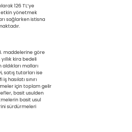
rılarak 126 TL’ye
ha etkin yönetmek
arı sağlarken istisna
maktadır.
48. maddelerine göre
yıllık kira bedeli
 aldıkları malları
 satış tutarları ise
iş hasılatı sınırı
meler için toplam gelir
efler, basit usulden
tmelerin basit usul
rini sürdürmeleri