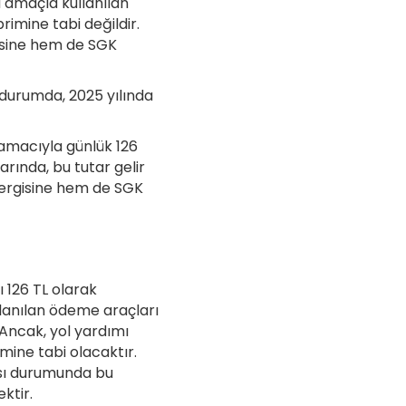
u amaçla kullanılan
imine tabi değildir.
isine hem de SGK
Bu durumda, 2025 yılında
 amacıyla günlük 126
arında, bu tutar gelir
 vergisine hem de SGK
ı 126 TL olarak
llanılan ödeme araçları
 Ancak, yol yardımı
mine tabi olacaktır.
ası durumunda bu
ktir.