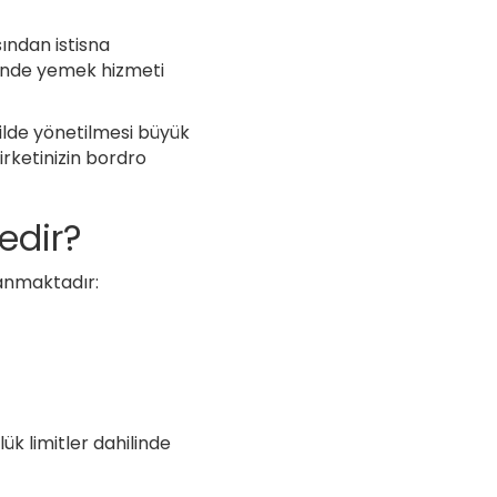
sından istisna
rinde yemek hizmeti
ilde yönetilmesi büyük
irketinizin bordro
edir?
lanmaktadır:
k limitler dahilinde