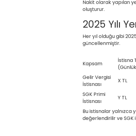
Nakit olarak yapılan y
oluşturur.
2025 Yılı Y
Her yıl olduğu gibi 2025
güncellenmiştir.
İstisna 
Kapsam
(Günlü
Gelir Vergisi
X TL
İstisnası
SGK Primi
Y TL
İstisnası
Bu istisnalar yalnızca 
değerlendirilir ve SGK il