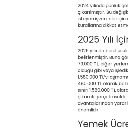
2024 yılında günlük geli
çıkarılmıştır. Bu değiş
isteyen işverenler için
kurallarına dikkat etme
2025 Yılı İç
2025 yılında basit usu
belirlenmiştir. Buna gör
79.000 TL, diğer yerlerd
olduğu gibi veya işledi
1.580.000 TL’yi aşmamal
480.000 TL olarak beli
sınırı 1.580.000 TL ola
çıkarak gerçek usulde v
avantajlarından yararla
önemlidir.
Yemek Ücret