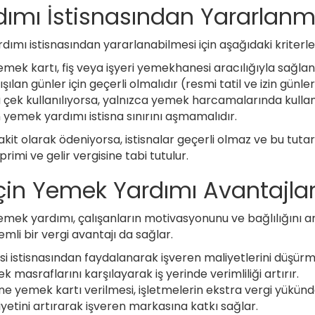
ımı İstisnasından Yararlanma
ımı istisnasından yararlanabilmesi için aşağıdaki kriterler
ek kartı, fiş veya işyeri yemekhanesi aracılığıyla sağlan
şılan günler için geçerli olmalıdır (resmi tatil ve izin günler
çek kullanılıyorsa, yalnızca yemek harcamalarında kullanı
 yemek yardımı istisna sınırını aşmamalıdır.
it olarak ödeniyorsa, istisnalar geçerli olmaz ve bu tutar
rimi ve gelir vergisine tabi tutulur.
İçin Yemek Yardımı Avantajlar
emek yardımı, çalışanların motivasyonunu ve bağlılığını ar
emli bir vergi avantajı da sağlar.
isi istisnasından faydalanarak işveren maliyetlerini düşürme
 masraflarını karşılayarak iş yerinde verimliliği artırır.
e yemek kartı verilmesi, işletmelerin ekstra vergi yükün
tini artırarak işveren markasına katkı sağlar.