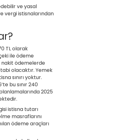
debilir ve yasal
e vergi istisnalarından
ar?
70 TL olarak
çeki ile ödeme
la nakit ödemelerde
 tabi olacaktır. Yemek
sna sınırı yoktur.
’te bu sınır 240
 planlamalarında 2025
ektedir.
si istisna tutarı
 gelme masraflarını
anılan ödeme araçları
.