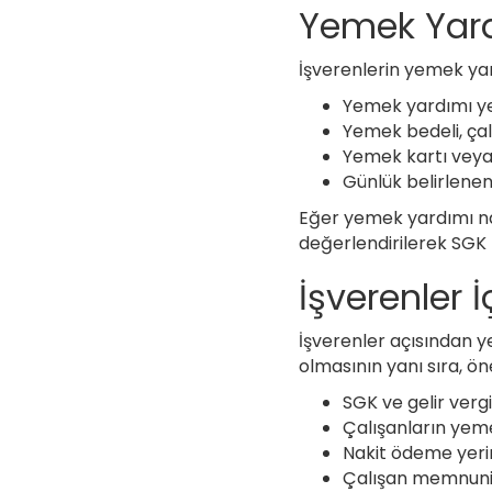
Yemek Yard
İşverenlerin yemek yard
Yemek yardımı yem
Yemek bedeli, çalı
Yemek kartı veya 
Günlük belirlenen
Eğer yemek yardımı nak
değerlendirilerek SGK p
İşverenler 
İşverenler açısından y
olmasının yanı sıra, ön
SGK ve gelir verg
Çalışanların yemek
Nakit ödeme yerin
Çalışan memnuniye